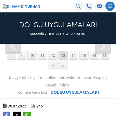
DOLGU UYGULAMALARI
Anasayfa
»
DOLGU UYGULAMALARI
«
<
10
11
12
13
14
15
16
17
>
»
Klavye yön tuşlarını kullanarak resimler arasında geçiş
yapabilirsiniz.
Konuya Geri Dön:
DOLGU UYGULAMALARI
20.07.2022
215