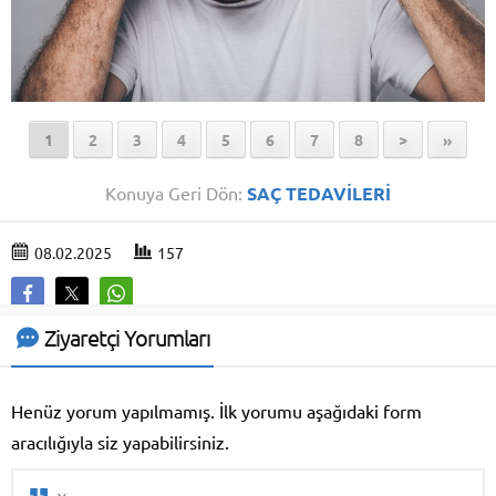
1
2
3
4
5
6
7
8
>
»
Konuya Geri Dön:
SAÇ TEDAVİLERİ
08.02.2025
157
Ziyaretçi Yorumları
Henüz yorum yapılmamış. İlk yorumu aşağıdaki form
aracılığıyla siz yapabilirsiniz.