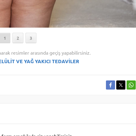
1
2
3
narak resimler arasında geçiş yapabilirsiniz.
ELÜLİT VE YAĞ YAKICI TEDAVİLER
rm aracılığıyla siz yapabilirsiniz.