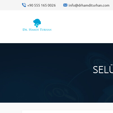
+90 555 165 0026
info@drhamditurhan.com
SELÜ