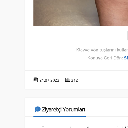
Klavye yön tuşlarını kulla
Konuya Geri Dön:
S
21.07.2022
212
Ziyaretçi Yorumları
Henüz yorum yapılmamış. İlk yorumu aşağıdaki fo